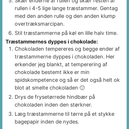
Skær enderne af rullen og skær resten af
rullen i 4-5 lige lange træstammer. Gentag
med den anden rulle og den anden klump
overtræksmarcipan.
Stil træstammerne på køl en lille halv time.
Træstammernes dyppes i chokolade:
Chokoladen tempereres og begge ender af
træstammerne dyppes i chokoladen. Her
erkender jeg blankt, at temperering af
chokolade bestemt ikke er min
spidskompetence og så er det også helt ok
blot at smelte chokoladen 🙂
Drys de frysetørrede hindbær på
chokoladen inden den størkner.
Læg træstammerne til tørre på et stykke
bagepapir inden de nydes.