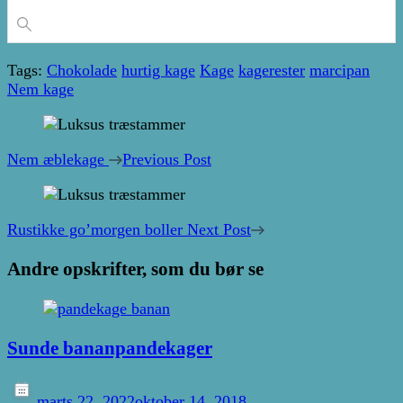
Tags:
Chokolade
hurtig kage
Kage
kagerester
marcipan
Nem kage
Post
Navigation
Nem æblekage
Previous Post
Rustikke go’morgen boller
Next Post
Andre opskrifter, som du bør se
Sunde bananpandekager
marts 22, 2022
oktober 14, 2018