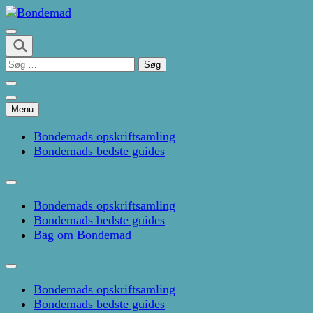
Skip
to
Kage- og madblog af Pernille Janbæk
content
Bondemad
(Press
Søg
Enter)
efter:
Menu
Bondemads opskriftsamling
Bondemads bedste guides
Bondemads opskriftsamling
Bondemads bedste guides
Bag om Bondemad
Bondemads opskriftsamling
Bondemads bedste guides