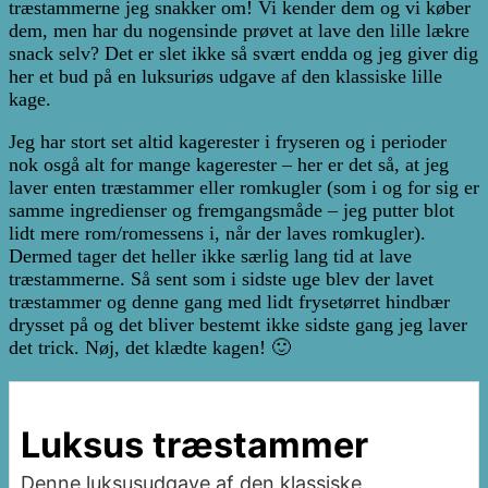
træstammerne jeg snakker om! Vi kender dem og vi køber
dem, men har du nogensinde prøvet at lave den lille lækre
snack selv? Det er slet ikke så svært endda og jeg giver dig
her et bud på en luksuriøs udgave af den klassiske lille
kage.
Jeg har stort set altid kagerester i fryseren og i perioder
nok osgå alt for mange kagerester – her er det så, at jeg
laver enten træstammer eller romkugler (som i og for sig er
samme ingredienser og fremgangsmåde – jeg putter blot
lidt mere rom/romessens i, når der laves romkugler).
Dermed tager det heller ikke særlig lang tid at lave
træstammerne. Så sent som i sidste uge blev der lavet
træstammer og denne gang med lidt frysetørret hindbær
drysset på og det bliver bestemt ikke sidste gang jeg laver
det trick. Nøj, det klædte kagen! 🙂
Luksus træstammer
Denne luksusudgave af den klassiske