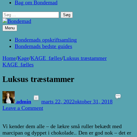
Bag om Bondemad
Søg
efter:
Menu
Kage- og madblog af Pernille Janbæk
Bondemad
Bondemads opskriftsamling
Bondemads bedste guides
Home
/
Kage
/
KAGE_fælles
/
Luksus træstammer
KAGE_fælles
Luksus træstammer
admin
marts 22, 2022
oktober 31, 2018
on
Leave a Comment
Luksus
træstammer
Vi kender dem alle – de lækre små ruller bekædt med
marcipan og dyppet i chokolade.. Den er god nok – det er