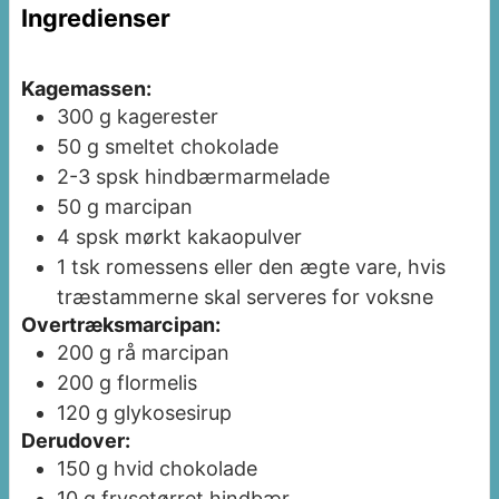
Ingredienser
Kagemassen:
300
g
kagerester
50
g
smeltet chokolade
2-3
spsk
hindbærmarmelade
50
g
marcipan
4
spsk
mørkt kakaopulver
1
tsk
romessens
eller den ægte vare, hvis
træstammerne skal serveres for voksne
Overtræksmarcipan:
200
g
rå marcipan
200
g
flormelis
120
g
glykosesirup
Derudover:
150
g
hvid chokolade
10
g
frysetørret hindbær