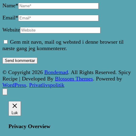
Name
*
Email
*
Website
Gem mit navn, mail og websted i denne browser til
næste gang jeg kommenterer.
© Copyright 2026
Bondemad
. All Rights Reserved.
Spicy
Recipe | Developed By
Blossom Themes
. Powered by
WordPress
.
Privatlivspolitik
Luk
Privacy Overview