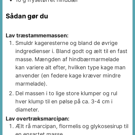
Sådan gør du
Lav træstammemassen:
Smuldr kageresterne og bland de øvrige
indgredienser i. Bland godt og ælt til en fast
masse. Mængden af hindbærmarmelade
kan variere alt efter, hvilken type kage man
anvender (en federe kage kræver mindre
marmelade).
Del massen i to lige store klumper og rul
hver klump til en pølse på ca. 3-4 cm i
diameter.
Lav overtræksmarcipan:
Ælt rå marcipan, flormelis og glykosesirup til
en ensartet masse.