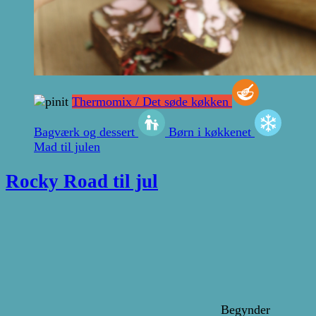
Thermomix / Det søde køkken
Bagværk og dessert
Børn i køkkenet
Mad til julen
Rocky Road til jul
Begynder