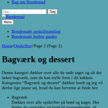
Bag om Bondemad
Søg
efter:
Menu
Kage- og madblog af Pernille Janbæk
Bondemad
Bondemads opskriftsamling
Bondemads bedste guides
Home
/
Opskrifter
/
/
Page 2
(Page 2)
Bagværk og dessert
Denne kategori dækker over alle de søde sager og alt det
lækre bagværk, som du kan trylle frem i dit køkken.
Kategorien “Bagværk og dessert” dækker bredt og jeg vil
derfor lige pinne ud, hvad du kan forvente at finde her:
Bagværk
Dækker over alle opskrifter på brød og kager. Her
finder du opskrifter på brød til morgenbordet, til