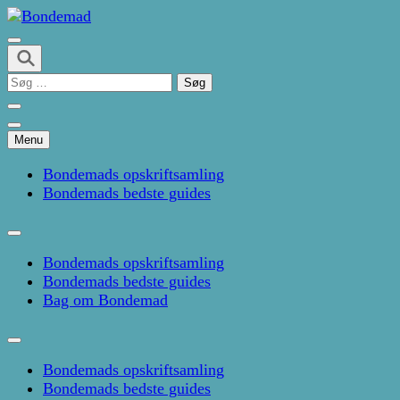
Skip
to
Kage- og madblog af Pernille Janbæk
content
Bondemad
(Press
Søg
Enter)
efter:
Menu
Bondemads opskriftsamling
Bondemads bedste guides
Bondemads opskriftsamling
Bondemads bedste guides
Bag om Bondemad
Bondemads opskriftsamling
Bondemads bedste guides