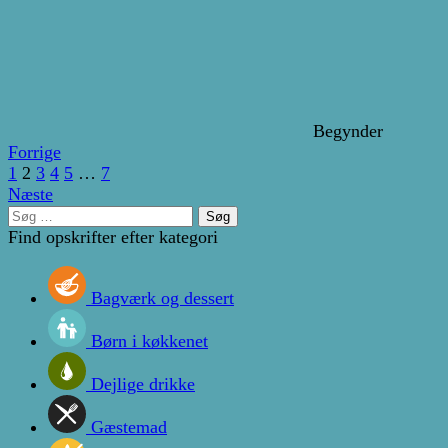
Begynder
Forrige
1
2
3
4
5
…
7
Næste
Søg
efter:
Find opskrifter efter kategori
Bagværk og dessert
Børn i køkkenet
Dejlige drikke
Gæstemad