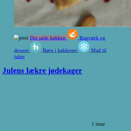
Det søde køkken
Bagværk og
dessert
Børn i køkkenet
Mad til
julen
Julens lækre jødekager
1 time