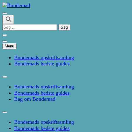
Skip
to
Kage- og madblog af Pernille Janbæk
content
Bondemad
(Press
Søg
Enter)
efter:
Menu
Bondemads opskriftsamling
Bondemads bedste guides
Bondemads opskriftsamling
Bondemads bedste guides
Bag om Bondemad
Bondemads opskriftsamling
Bondemads bedste guides