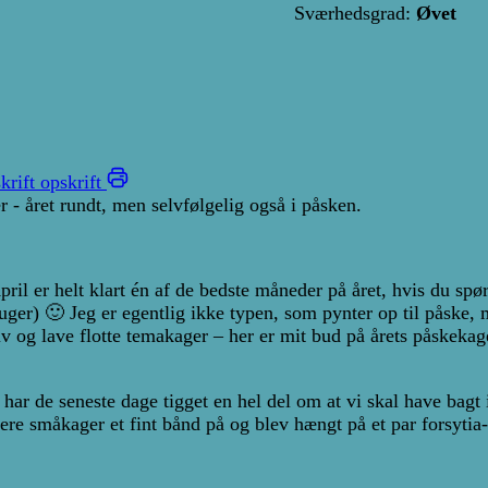
Sværhedsgrad:
Øvet
krift opskrift
r - året rundt, men selvfølgelig også i påsken.
er helt klart én af de bedste måneder på året, hvis du spørger
uger) 🙂 Jeg er egentlig ikke typen, som pynter op til påske,
iv og lave flotte temakager – her er mit bud på årets påskek
ar de seneste dage tigget en hel del om at vi skal have bagt i
e småkager et fint bånd på og blev hængt på et par forsytia-gr