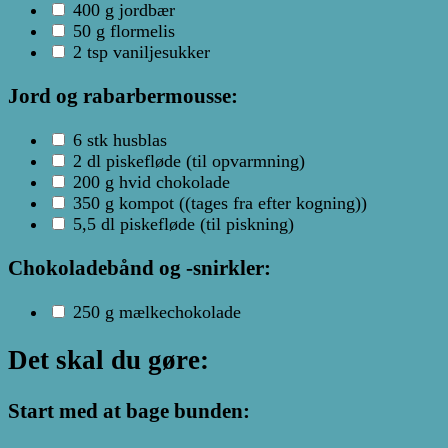
400
g
jordbær
50
g
flormelis
2
tsp
vaniljesukker
Jord og rabarbermousse:
6
stk
husblas
2
dl
piskefløde
(til opvarmning)
200
g
hvid chokolade
350
g
kompot
((tages fra efter kogning))
5,5
dl
piskefløde
(til piskning)
Chokoladebånd og -snirkler:
250
g
mælkechokolade
Det skal du gøre:
Start med at bage bunden: