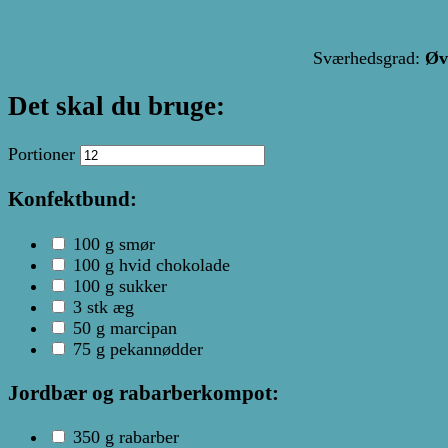
Sværhedsgrad:
Øv
Det skal du bruge:
Portioner
Konfektbund:
100
g
smør
100
g
hvid chokolade
100
g
sukker
3
stk
æg
50
g
marcipan
75
g
pekannødder
Jordbær og rabarberkompot:
350
g
rabarber