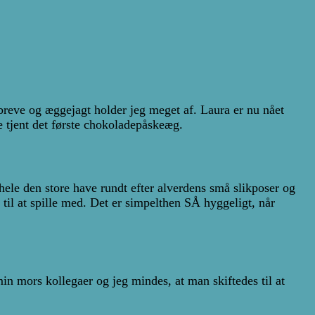
ebreve og æggejagt holder jeg meget af. Laura er nu nået
e tjent det første chokoladepåskeæg.
 hele den store have rundt efter alverdens små slikposer og
il at spille med. Det er simpelthen SÅ hyggeligt, når
n mors kollegaer og jeg mindes, at man skiftedes til at