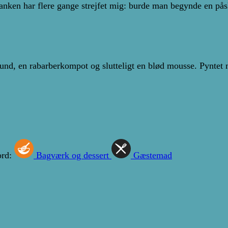
tanken har flere gange strejfet mig: burde man begynde en pås
bund, en rabarberkompot og slutteligt en blød mousse. Pynte
ord:
Bagværk og dessert
Gæstemad