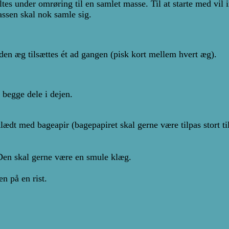
 under omrøring til en samlet masse. Til at starte med vil i
assen skal nok samle sig.
nden æg tilsættes ét ad gangen (pisk kort mellem hvert æg).
 begge dele i dejen.
ædt med bageapir (bagepapiret skal gerne være tilpas stort t
 Den skal gerne være en smule klæg.
n på en rist.