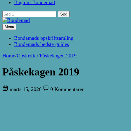
Bag om Bondemad
Søg
efter:
Menu
Kage- og madblog af Pernille Janbæk
Bondemad
Bondemads opskriftsamling
Bondemads bedste guides
Home
/
Opskrifter
/
Påskekagen 2019
Påskekagen 2019
marts 15, 2026
0 Kommentarer