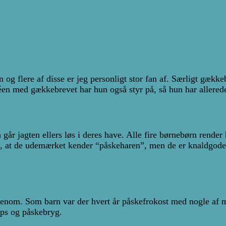
og flere af disse er jeg personligt stor fan af. Særligt gækk
éen med gækkebrevet har hun også styr på, så hun har allered
går jagten ellers løs i deres have. Alle fire børnebørn render
, at de udemærket kender “påskeharen”, men de er knaldgode t
enom. Som barn var der hvert år påskefrokost med nogle af mi
aps og påskebryg.