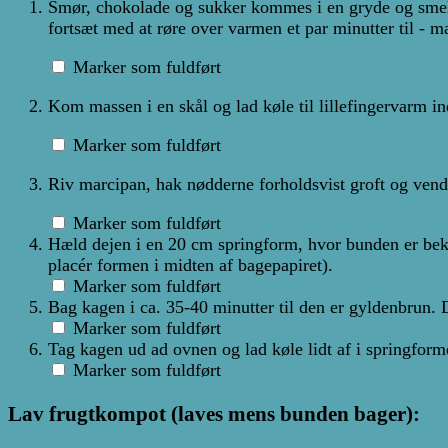
Smør, chokolade og sukker kommes i en gryde og smeltes
fortsæt med at røre over varmen et par minutter til - m
Marker som fuldført
Kom massen i en skål og lad køle til lillefingervarm i
Marker som fuldført
Riv marcipan, hak nødderne forholdsvist groft og vend
Marker som fuldført
Hæld dejen i en 20 cm springform, hvor bunden er bekl
placér formen i midten af bagepapiret).
Marker som fuldført
Bag kagen i ca. 35-40 minutter til den er gyldenbrun.
Marker som fuldført
Tag kagen ud ad ovnen og lad køle lidt af i springforme
Marker som fuldført
Lav frugtkompot (laves mens bunden bager):