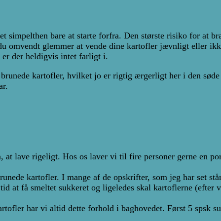
det simpelthen bare at starte forfra. Den største risiko for at 
du omvendt glemmer at vende dine kartofler jævnligt eller ikk
r der heldigvis intet farligt i.
brunede kartofler, hvilket jo er rigtig ærgerligt her i den sød
ar.
lave rigeligt. Hos os laver vi til fire personer gerne en porti
runede kartofler. I mange af de opskrifter, som jeg har set stå
 tid at få smeltet sukkeret og ligeledes skal kartoflerne (efte
r har vi altid dette forhold i baghovedet. Først 5 spsk sukke