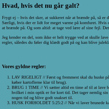
Hvad, hvis det nu går galt?
Frygt ej – hvis det sker, at sukkeret når at brænde på, så er 
Særligt, hvis der er lidt for meget varme på komfuret. Hvis 
at brænde på. Og som altid: at tage ved lære af sine fejl. Det e
Jeg kender en del, som ikke er helt trygge ved at skulle lave 
regler, således du føler dig klædt godt på og kan blive julekl
Vores gyldne regler:
LAV RIGELIGT // Først og fremmest skal du huske på, at 
køber kartoflerne klar til brug).
BRUG 1 TIME // Vi sætter altid en time af til at lave b
hvilket i min optik er for kort tid. Det tager nemlig sin
nogen tid og blive godt snakset til.
HUSK FORHOLDET 5:25:2 // Når vi laver brunede kartofle