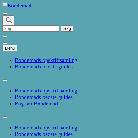
Skip
to
Kage- og madblog af Pernille Janbæk
content
Bondemad
(Press
Søg
Enter)
efter:
Menu
Bondemads opskriftsamling
Bondemads bedste guides
Bondemads opskriftsamling
Bondemads bedste guides
Bag om Bondemad
Bondemads opskriftsamling
Bondemads bedste guides