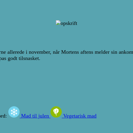
 gerne allerede i november, når Mortens aftens melder sin ank
pas godt tilsnasket.
ord:
Mad til julen
Vegetarisk mad