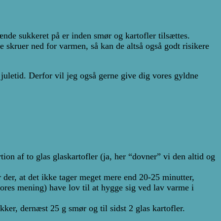
brænde sukkeret på er inden smør og kartofler tilsættes.
e skruer ned for varmen, så kan de altså også godt risikere
e juletid. Derfor vil jeg også gerne give dig vores gyldne
on af to glas glaskartofler (ja, her “dovner” vi den altid og
r der, at det ikke tager meget mere end 20-25 minutter,
r vores mening) have lov til at hygge sig ved lav varme i
r, dernæst 25 g smør og til sidst 2 glas kartofler.