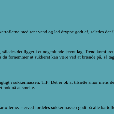
l kartoflerne med rent vand og lad dryppe godt af, således d
 således det ligger i et nogenlunde jævnt lag. Tænd komfuret
is du fornemmer at sukkeret kan være ved at brænde på, så tag
sigtigt i sukkermassen. TIP: Det er ok at tilsætte smør mens de
et nok nå at smelte.
kartoflerne. Herved fordeles sukkermassen godt på alle kartofl