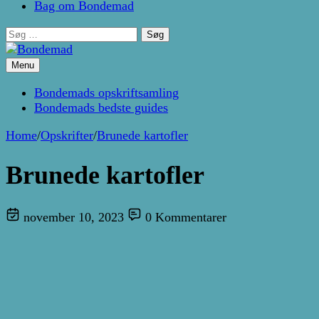
Bag om Bondemad
Søg
efter:
Menu
Kage- og madblog af Pernille Janbæk
Bondemad
Bondemads opskriftsamling
Bondemads bedste guides
Home
/
Opskrifter
/
Brunede kartofler
Brunede kartofler
november 10, 2023
0 Kommentarer