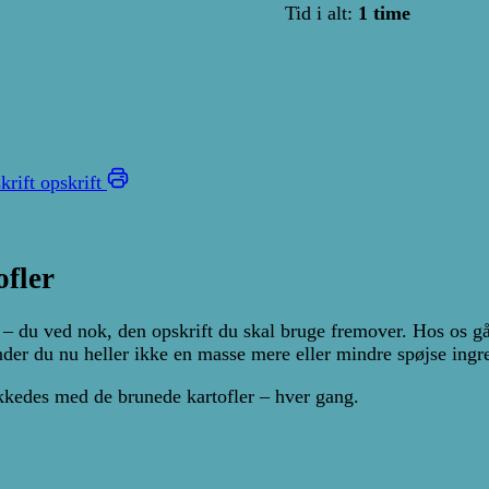
Tid i alt:
1 time
krift opskrift
fler
r – du ved nok, den opskrift du skal bruge fremover. Hos os går
nder du nu heller ikke en masse mere eller mindre spøjse ingre
ykkedes med de brunede kartofler – hver gang.