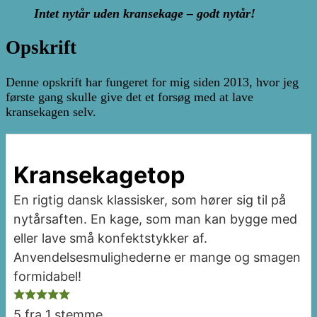
Intet nytår uden kransekage – godt nytår!
Opskrift
Denne opskrift har fungeret for mig siden 2013, hvor jeg
første gang skulle give det et forsøg med at lave
kransekagen selv.
Kransekagetop
En rigtig dansk klassisker, som hører sig til på
nytårsaften. En kage, som man kan bygge med
eller lave små konfektstykker af.
Anvendelsesmulighederne er mange og smagen
formidabel!
5
fra 1 stemme