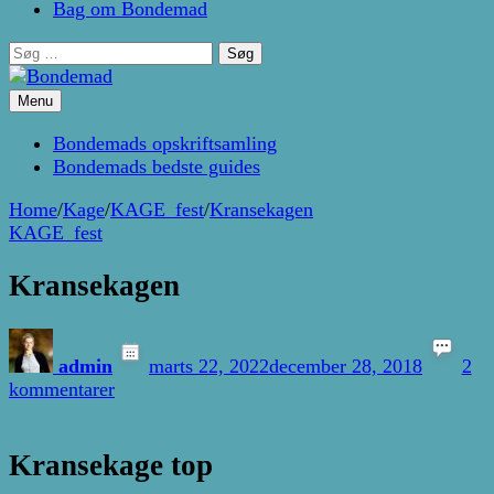
Bag om Bondemad
Søg
efter:
Menu
Kage- og madblog af Pernille Janbæk
Bondemad
Bondemads opskriftsamling
Bondemads bedste guides
Home
/
Kage
/
KAGE_fest
/
Kransekagen
KAGE_fest
Kransekagen
admin
marts 22, 2022
december 28, 2018
2
til
kommentarer
Kransekagen
Kransekage top