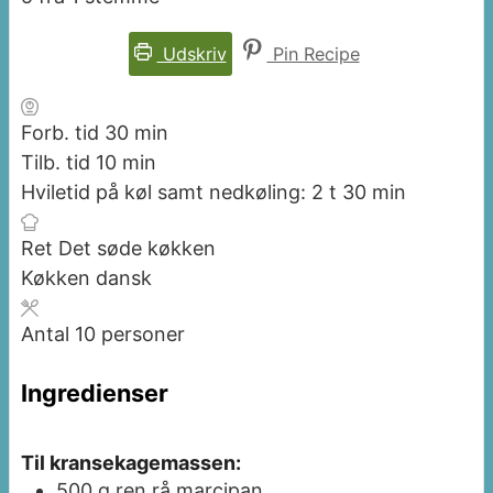
Udskriv
Pin Recipe
minutter
Forb. tid
30
min
minutter
Tilb. tid
10
min
timer
minutter
Hviletid på køl samt nedkøling:
2
t
30
min
Ret
Det søde køkken
Køkken
dansk
Antal
10
personer
Ingredienser
Til kransekagemassen:
500
g
ren rå marcipan