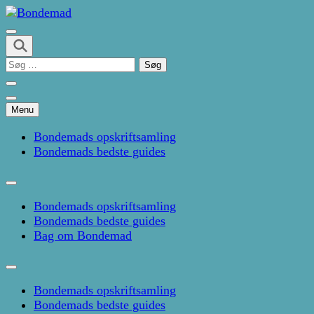
Skip
to
Kage- og madblog af Pernille Janbæk
content
Bondemad
(Press
Søg
Enter)
efter:
Menu
Bondemads opskriftsamling
Bondemads bedste guides
Bondemads opskriftsamling
Bondemads bedste guides
Bag om Bondemad
Bondemads opskriftsamling
Bondemads bedste guides