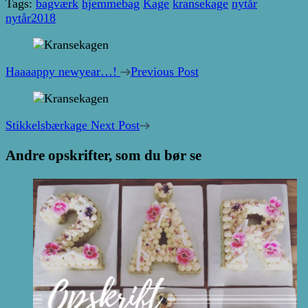
Tags:
bagværk
hjemmebag
Kage
kransekage
nytår
nytår2018
Post
Navigation
Haaaappy newyear…!
Previous Post
Stikkelsbærkage
Next Post
Andre opskrifter, som du bør se