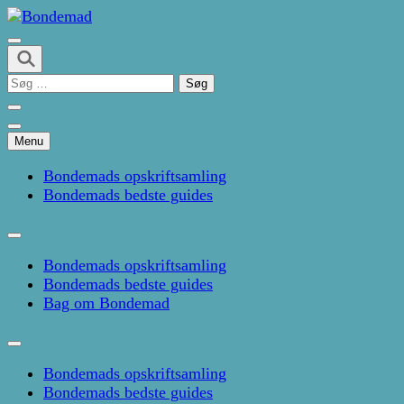
Skip
to
Kage- og madblog af Pernille Janbæk
content
Bondemad
(Press
Søg
Enter)
efter:
Menu
Bondemads opskriftsamling
Bondemads bedste guides
Bondemads opskriftsamling
Bondemads bedste guides
Bag om Bondemad
Bondemads opskriftsamling
Bondemads bedste guides