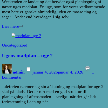
Weekenden er landet og det betyder også planlægning af
madplan
næste uges madplan. En uge, som for vores vedkommende
–
mest bare er ganske almindelig uden en masse ting og
uge
sager.. Andet end hverdagen i sig selv, …
3
Læs mere
Uncategorized
Ugens madplan – uge 2
admin
januar 4, 2026
januar 4, 2026
1
til
kommentar
Ugens
Juleferien nærmer sig sin afslutning og madplan for uge 2
madplan
skal på plads. Det er rart med en god struktur til
–
planlægning af aftensmaden – særligt, når der går lidt
uge
feriestemning i den og når …
2