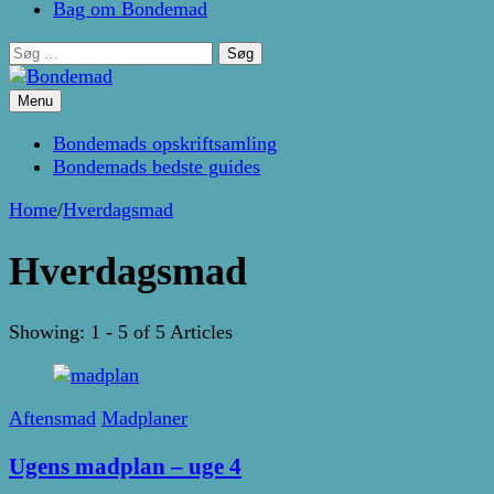
Bag om Bondemad
Søg
efter:
Menu
Kage- og madblog af Pernille Janbæk
Bondemad
Bondemads opskriftsamling
Bondemads bedste guides
Home
/
Hverdagsmad
Hverdagsmad
Showing: 1 - 5 of 5 Articles
Aftensmad
Madplaner
Ugens madplan – uge 4