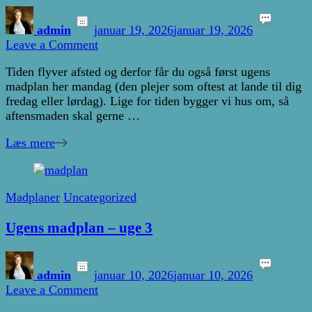
admin
januar 19, 2026
januar 19, 2026
on
Leave a Comment
Ugens
Tiden flyver afsted og derfor får du også først ugens
madplan
madplan her mandag (den plejer som oftest at lande til dig
–
fredag eller lørdag). Lige for tiden bygger vi hus om, så
uge
aftensmaden skal gerne …
4
Læs mere
Madplaner
Uncategorized
Ugens madplan – uge 3
admin
januar 10, 2026
januar 10, 2026
on
Leave a Comment
Ugens