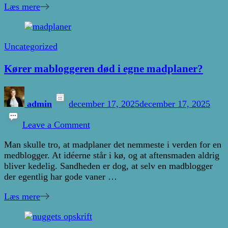
Læs mere
Uncategorized
Kører mabloggeren død i egne madplaner?
admin
december 17, 2025
december 17, 2025
on
Kører
Leave a Comment
mabloggeren
Man skulle tro, at madplaner det nemmeste i verden for en
død
medblogger. At idéerne står i kø, og at aftensmaden aldrig
i
bliver kedelig. Sandheden er dog, at selv en madblogger
egne
der egentlig har gode vaner …
madplaner?
Læs mere