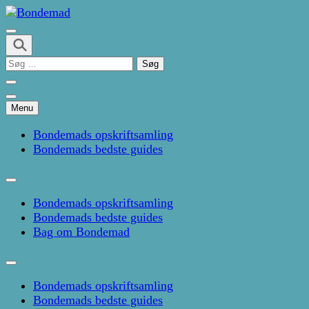
Skip
to
Kage- og madblog af Pernille Janbæk
content
Bondemad
(Press
Søg
Enter)
efter:
Menu
Bondemads opskriftsamling
Bondemads bedste guides
Bondemads opskriftsamling
Bondemads bedste guides
Bag om Bondemad
Bondemads opskriftsamling
Bondemads bedste guides