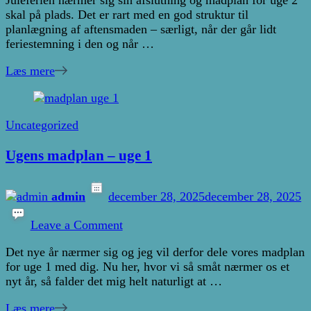
madplan
skal på plads. Det er rart med en god struktur til
–
planlægning af aftensmaden – særligt, når der går lidt
uge
feriestemning i den og når …
2
Læs mere
Uncategorized
Ugens madplan – uge 1
admin
december 28, 2025
december 28, 2025
on
Ugens
Leave a Comment
madplan
Det nye år nærmer sig og jeg vil derfor dele vores madplan
–
for uge 1 med dig. Nu her, hvor vi så småt nærmer os et
uge
nyt år, så falder det mig helt naturligt at …
1
Læs mere