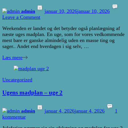
admin
januar 10, 2026
januar 10, 2026
on
Leave a Comment
Ugens
Weekenden er landet og det betyder også planlægning af
madplan
næste uges madplan. En uge, som for vores vedkommende
–
mest bare er ganske almindelig uden en masse ting og
uge
sager.. Andet end hverdagen i sig selv, …
3
Læs mere
Uncategorized
Ugens madplan – uge 2
admin
januar 4, 2026
januar 4, 2026
1
til
kommentar
Ugens
Juleferien nærmer sig sin afslutning og madplan for uge 2