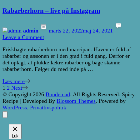
Rabarberhorn – live på Instagram
admin
marts 22, 2022
maj 24, 2021
on
Leave a Comment
Rabarberhorn
Friskbagte rabarberhorn med marcipan. Haven er fuld af
–
rabarber og sæsonen er i den grad i fuld gang. Derfor er
live
det oplagt, at plukke lækre rabarber og bage skønne
på
rabarberhorn. Følger du med inde på …
Instagram
Læs mere
Indlægsinddeling
Page
Page
1
2
Next
© Copyright 2026
Bondemad
. All Rights Reserved.
Spicy
Recipe | Developed By
Blossom Themes
. Powered by
WordPress
.
Privatlivspolitik
Luk