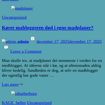
Uncategorized
Kører mabloggeren død i egne madplaner?
admin
december 17, 2025
december 17, 2025
on
Kører
Leave a Comment
mabloggeren
Man skulle tro, at madplaner det nemmeste i verden for en
død
medblogger. At idéerne står i kø, og at aftensmaden aldrig
i
bliver kedelig. Sandheden er dog, at selv en madblogger
egne
der egentlig har gode vaner …
madplaner?
Læs mere
KAGE_fælles
Uncategorized