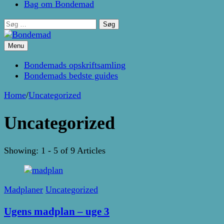
Bag om Bondemad
Søg
efter:
Menu
Kage- og madblog af Pernille Janbæk
Bondemad
Bondemads opskriftsamling
Bondemads bedste guides
Home
/
Uncategorized
Uncategorized
Showing: 1 - 5 of 9 Articles
Madplaner
Uncategorized
Ugens madplan – uge 3