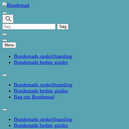
Skip
to
Kage- og madblog af Pernille Janbæk
content
Bondemad
(Press
Søg
Enter)
efter:
Menu
Bondemads opskriftsamling
Bondemads bedste guides
Bondemads opskriftsamling
Bondemads bedste guides
Bag om Bondemad
Bondemads opskriftsamling
Bondemads bedste guides