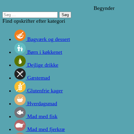
Begynder
Søg
efter:
Find opskrifter efter kategori
Bagværk og dessert
Børn i køkkenet
Dejlige drikke
Gæstemad
Glutenfrie kager
Hverdagsmad
Mad med fisk
Mad med fjerkræ