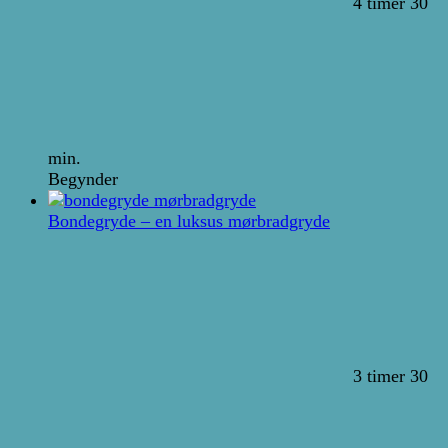
4 timer 30
min.
Begynder
Bondegryde – en luksus mørbradgryde
3 timer 30