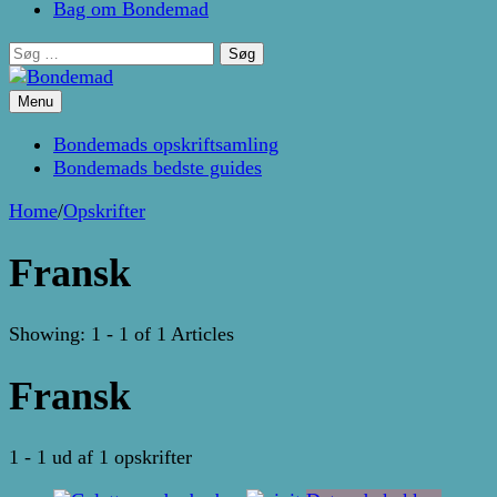
Bag om Bondemad
Søg
efter:
Menu
Kage- og madblog af Pernille Janbæk
Bondemad
Bondemads opskriftsamling
Bondemads bedste guides
Home
/
Opskrifter
Fransk
Showing: 1 - 1 of 1 Articles
Fransk
1 - 1 ud af 1 opskrifter