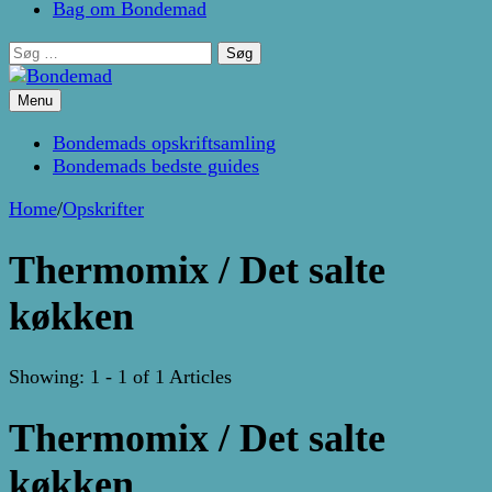
Bag om Bondemad
Søg
efter:
Menu
Kage- og madblog af Pernille Janbæk
Bondemad
Bondemads opskriftsamling
Bondemads bedste guides
Home
/
Opskrifter
Thermomix / Det salte
køkken
Showing: 1 - 1 of 1 Articles
Thermomix / Det salte
køkken