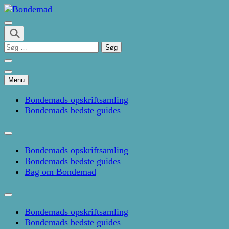
Skip
to
Kage- og madblog af Pernille Janbæk
content
Bondemad
(Press
Søg
Enter)
efter:
Menu
Bondemads opskriftsamling
Bondemads bedste guides
Bondemads opskriftsamling
Bondemads bedste guides
Bag om Bondemad
Bondemads opskriftsamling
Bondemads bedste guides