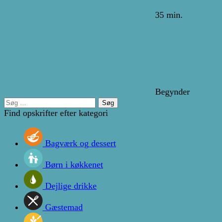
35 min.
Begynder
Søg
efter:
Find opskrifter efter kategori
Bagværk og dessert
Børn i køkkenet
Dejlige drikke
Gæstemad