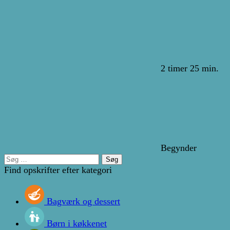
2 timer 25 min.
Begynder
Søg
efter:
Find opskrifter efter kategori
Bagværk og dessert
Børn i køkkenet