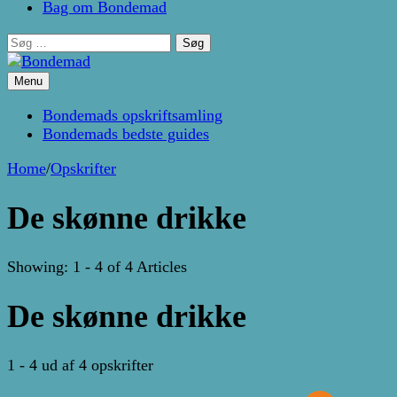
Bag om Bondemad
Søg
efter:
Menu
Kage- og madblog af Pernille Janbæk
Bondemad
Bondemads opskriftsamling
Bondemads bedste guides
Home
/
Opskrifter
De skønne drikke
Showing: 1 - 4 of 4 Articles
De skønne drikke
1 - 4 ud af 4 opskrifter