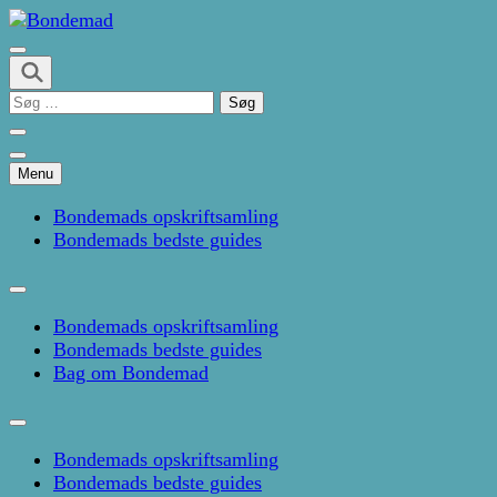
Skip
to
Kage- og madblog af Pernille Janbæk
content
Bondemad
(Press
Søg
Enter)
efter:
Menu
Bondemads opskriftsamling
Bondemads bedste guides
Bondemads opskriftsamling
Bondemads bedste guides
Bag om Bondemad
Bondemads opskriftsamling
Bondemads bedste guides