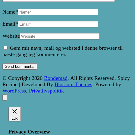
Name
*
Email
*
Website
Gem mit navn, mail og websted i denne browser til
næste gang jeg kommenterer.
© Copyright 2026
Bondemad
. All Rights Reserved.
Spicy
Recipe | Developed By
Blossom Themes
. Powered by
WordPress
.
Privatlivspolitik
Luk
Privacy Overview