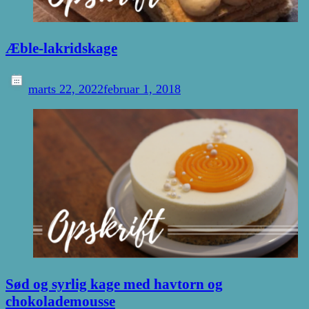
Æble-lakridskage
marts 22, 2022
februar 1, 2018
Sød og syrlig kage med havtorn og
chokolademousse