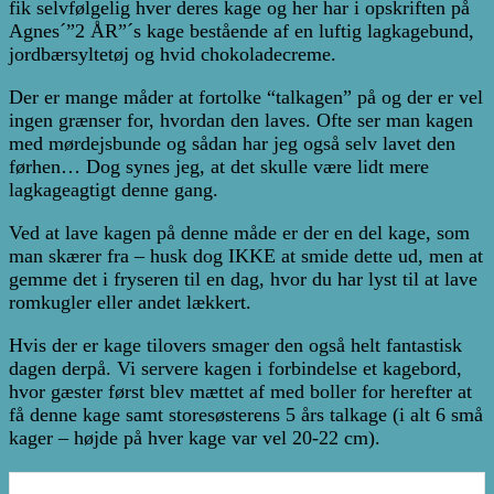
fik selvfølgelig hver deres kage og her har i opskriften på
år
Agnes´”2 ÅR”´s kage bestående af en luftig lagkagebund,
jordbærsyltetøj og hvid chokoladecreme.
Der er mange måder at fortolke “talkagen” på og der er vel
ingen grænser for, hvordan den laves. Ofte ser man kagen
med mørdejsbunde og sådan har jeg også selv lavet den
førhen… Dog synes jeg, at det skulle være lidt mere
lagkageagtigt denne gang.
Ved at lave kagen på denne måde er der en del kage, som
man skærer fra – husk dog IKKE at smide dette ud, men at
gemme det i fryseren til en dag, hvor du har lyst til at lave
romkugler eller andet lækkert.
Hvis der er kage tilovers smager den også helt fantastisk
dagen derpå. Vi servere kagen i forbindelse et kagebord,
hvor gæster først blev mættet af med boller for herefter at
få denne kage samt storesøsterens 5 års talkage (i alt 6 små
kager – højde på hver kage var vel 20-22 cm).