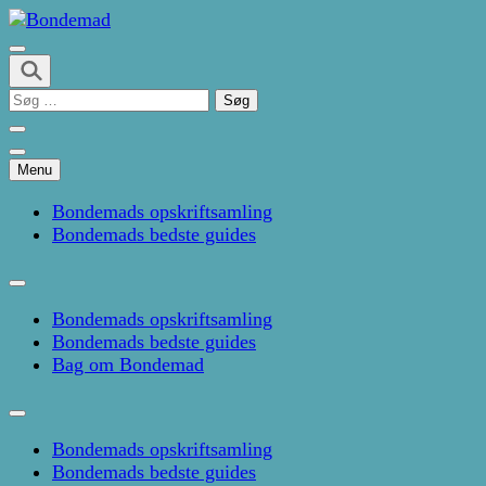
Skip
to
Kage- og madblog af Pernille Janbæk
content
Bondemad
(Press
Søg
Enter)
efter:
Menu
Bondemads opskriftsamling
Bondemads bedste guides
Bondemads opskriftsamling
Bondemads bedste guides
Bag om Bondemad
Bondemads opskriftsamling
Bondemads bedste guides