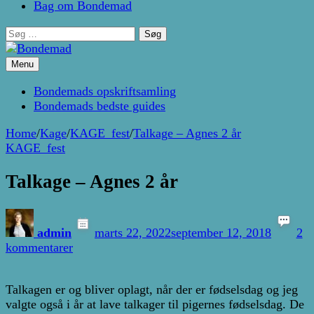
Bag om Bondemad
Søg
efter:
Menu
Kage- og madblog af Pernille Janbæk
Bondemad
Bondemads opskriftsamling
Bondemads bedste guides
Home
/
Kage
/
KAGE_fest
/
Talkage – Agnes 2 år
KAGE_fest
Talkage – Agnes 2 år
admin
marts 22, 2022
september 12, 2018
2
til
kommentarer
Talkage
–
Talkagen er og bliver oplagt, når der er fødselsdag og jeg
Agnes
valgte også i år at lave talkager til pigernes fødselsdag. De
2