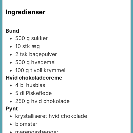
Ingredienser
Bund
500
g
sukker
10
stk
æg
2
tsk
bagepulver
500
g
hvedemel
100
g
tivoli krymmel
Hvid chokoladecreme
4
bl
husblas
5
dl
Piskefløde
250
g
hvid chokolade
Pynt
krystalliseret hvid chokolade
blomster
marengsstænger