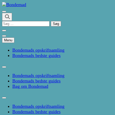
Skip
to
Kage- og madblog af Pernille Janbæk
content
Bondemad
(Press
Søg
Enter)
efter:
Menu
Bondemads opskriftsamling
Bondemads bedste guides
Bondemads opskriftsamling
Bondemads bedste guides
Bag om Bondemad
Bondemads opskriftsamling
Bondemads bedste guides