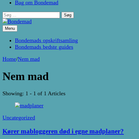
Bag om Bondemad
Søg
efter:
Menu
Kage- og madblog af Pernille Janbæk
Bondemad
Bondemads opskriftsamling
Bondemads bedste guides
Home
/
Nem mad
Nem mad
Showing: 1 - 1 of 1 Articles
Uncategorized
Kører mabloggeren død i egne madplaner?